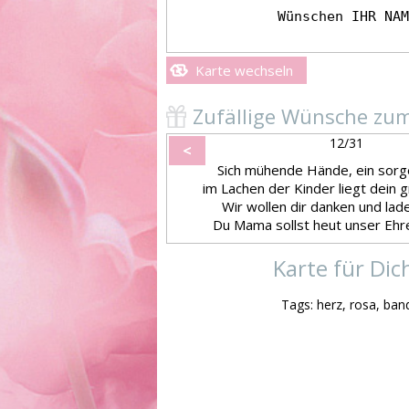
Karte wechseln
Zufällige Wünsche zu
12/31
<
Sich mühende Hände, ein sorg
im Lachen der Kinder liegt dein g
Wir wollen dir danken und lade
Du Mama sollst heut unser Ehre
Karte für Dic
Tags: herz, rosa, ban