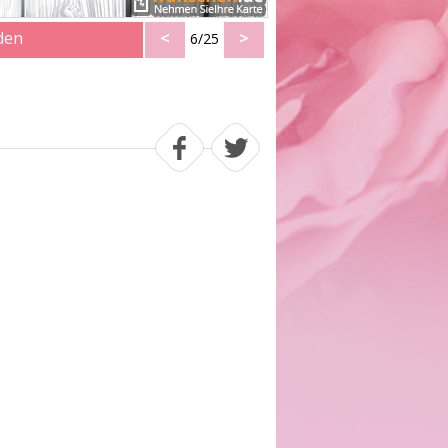
den
<
>
6/25