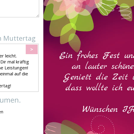
m Muttertag
>
r leicht.
Dir mal kräftig
ine Leistungen!
 einmal auf die
ertag!
lumen.
en