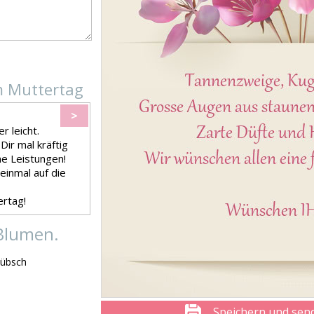
m Muttertag
>
r leicht.
Dir mal kräftig
ine Leistungen!
 einmal auf die
ertag!
Blumen.
hübsch
Speichern und sen