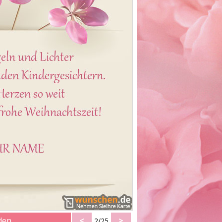
den
<
>
2/25