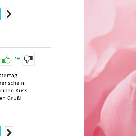
3%
ttertag
nenschein,
 einen Kuss
ben Gruß!