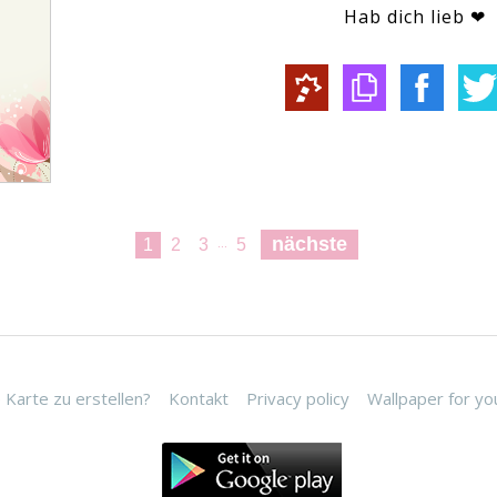
Hab dich lieb ❤
nächste
1
2
3
5
...
 Karte zu erstellen?
Kontakt
Privacy policy
Wallpaper for yo