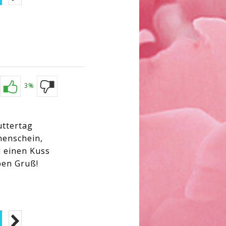
3%
uttertag
nenschein,
 einen Kuss
ben Gruß!