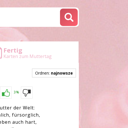
Fertig
Karten zum Muttertag
Ordnen:
najnowsze
3%
utter der Welt:
lich, fürsorglich,
 eben auch hart,