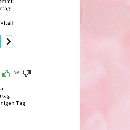
kommt!
rtag!
Vitali
3%
ma
rtag
nigen Tag.