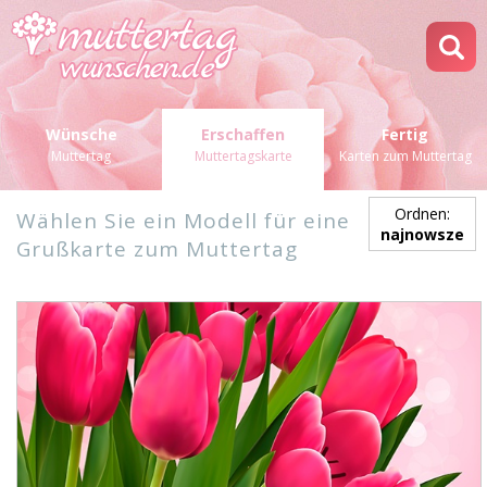
Wünsche
Erschaffen
Fertig
Muttertag
Muttertagskarte
Karten zum Muttertag
Ordnen:
Wählen Sie ein Modell für eine
najnowsze
Grußkarte zum Muttertag